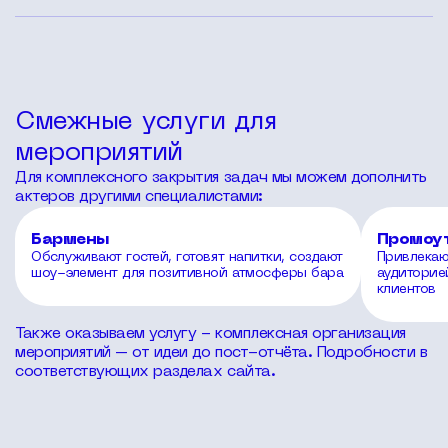
Подбор, коммуникация с кандидатами, подтверждение
участия, координация и организационная поддержка.
Дополнительные услуги обсуждаются отдельно.
Смежные услуги для
мероприятий
Для комплексного закрытия задач мы можем дополнить
актеров другими специалистами:
Бармены
Промоу
Обслуживают гостей, готовят напитки, создают
Привлекаю
шоу-элемент для позитивной атмосферы бара
аудиторие
клиентов
Также оказываем услугу - комплексная организация
мероприятий – от идеи до пост-отчёта. Подробности в
соответствующих разделах сайта.