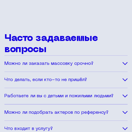
Часто задаваемые
вопросы
Можно ли заказать массовку срочно?
Да. При наличии подходящих людей в базе можем
Что делать, если кто-то не пришёл?
собрать группу в короткий срок, включая срочные
заявки.
Мы заранее закладываем резерв и организуем замену,
Работаете ли вы с детьми и пожилыми людьми?
чтобы не останавливать съёмку.
Да, подбираем участников разных возрастов, в том
Можно ли подобрать актеров по референсу?
числе семейные пары, подростков и людей старшего
возраста.
Да. Если есть фото, видео или чёткое описание типажа,
Что входит в услугу?
подберём максимально близкие варианты.