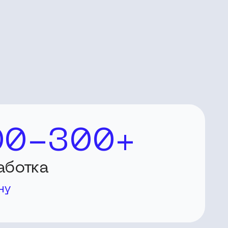
00-300+
аботка
ну