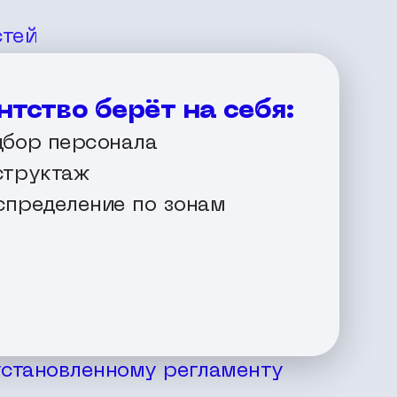
стей
нтство берёт на себя:
дбор персонала
структаж
спределение по зонам
установленному регламенту