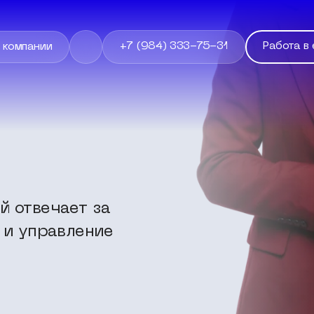
+7 (984) 333-75-31
Работа в 
 компании
й отвечает за
 и управление