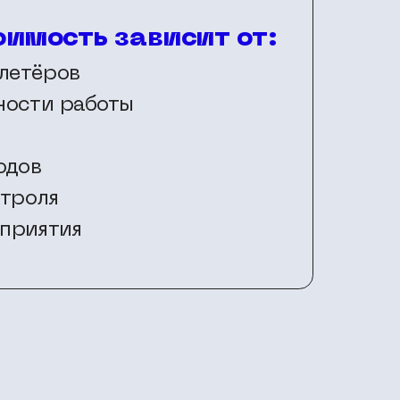
оимость зависит от:
летёров
ности работы
одов
нтроля
приятия