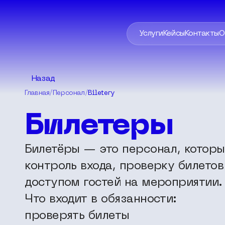
Услуги
Кейсы
Контакты
О
Назад
Главная
/
Персонал
/
Biletery
Билетеры
Билетёры — это персонал, которы
контроль входа, проверку билетов
доступом гостей на мероприятии.
Что входит в обязанности:
проверять билеты