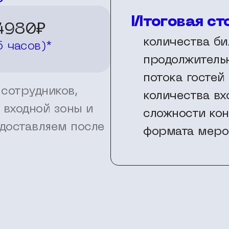
Итоговая ст
4980₽
количества би
6 часов)*
продолжитель
потока гостей
 сотрудников,
количества вх
 входной зоны и
сложности ко
доставляем после
формата меро