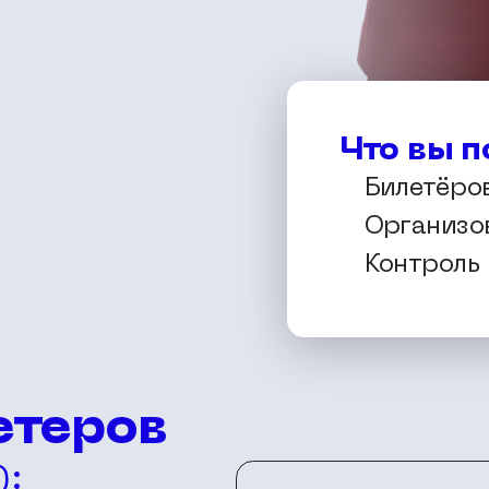
Что вы п
д
Билетёро
Организо
Контроль 
етеров
):