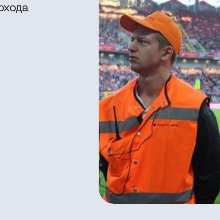
охода