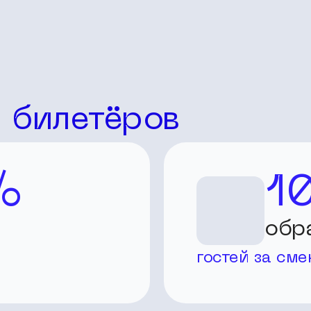
ь билетёров
%
1
обр
гостей за сме