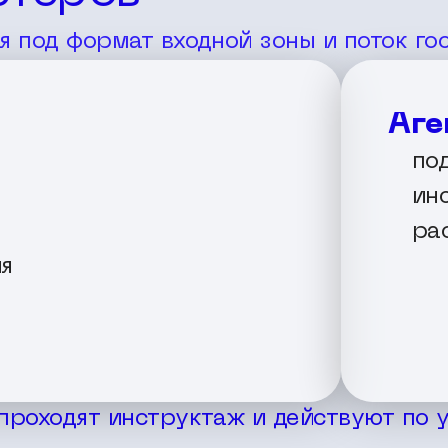
 под формат входной зоны и поток го
Аге
по
ин
ра
я
проходят инструктаж и действуют по 