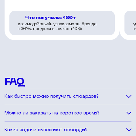
Что получили: 180+
взаимодействий, узнаваемость бренда
у
+30%, продажи в точках +10%
+
FAQ
Как быстро можно получить стюардов?
Обычно подбор занимает 1-2 дня. При срочных задачах
Можно ли заказать на короткое время?
можем предложить персонал в течение нескольких
часов.
Да, но при этом стоимость обсуждается индивидуально.
Какие задачи выполняют стюарды?