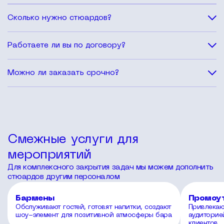
Контроль входа, проверка билетов, навигация гостей и
Сколько нужно стюардов?
поддержание порядка.
Количество рассчитывается индивидуально в
Работаете ли вы по договору?
зависимости от площадки и потока гостей.
Да, все условия фиксируются документально.
Можно ли заказать срочно?
Да, можем закрыть заявку в короткие сроки.
Смежные услуги для
мероприятий
Для комплексного закрытия задач мы можем дополнить
стюардов другим персоналом
Бармены
Промоу
Обслуживают гостей, готовят напитки, создают
Привлекаю
шоу-элемент для позитивной атмосферы бара
аудиторие
клиентов